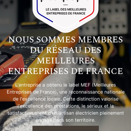
NOUS SOMMES MEMBRES
DU RÉSEAU DES
MEILLEURES
ENTREPRISES DE FRANCE
L'entreprise a obtenu le
label MEF (Meilleures
Entreprises de France)
, une reconnaissance nationale
de l'excellence locale. Cette distinction valorise
l'excellence des prestations, le sérieux et la
satisfaction client
d'un artisan électricien pleinement
engagé dans son territoire.