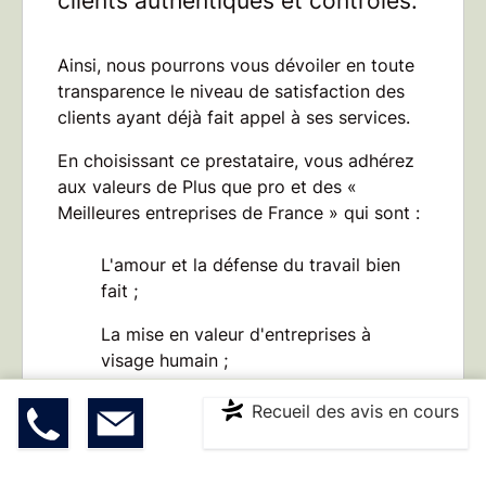
clients authentiques et contrôlés.
Ainsi, nous pourrons vous dévoiler en toute
transparence le niveau de satisfaction des
clients ayant déjà fait appel à ses services.
En choisissant ce prestataire, vous adhérez
aux valeurs de Plus que pro et des «
Meilleures entreprises de France
» qui sont :
L'amour et la défense
du travail bien
fait ;
La mise en valeur
d'entreprises à
visage humain ;
Le respect des engagements
de
Recueil des avis en cours
07 86 3
Devis
|
Contact
* ** **
qualité et de la confiance d'un client ;
L'attachement à la satisfaction
clients.